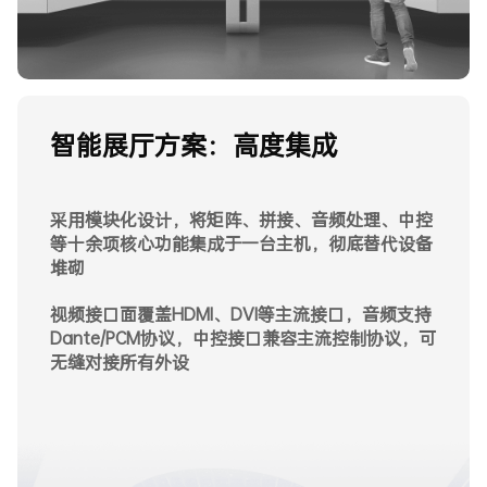
智能展厅方案：降本增效
智能展厅方案：沉浸交互
智能展厅方案：高度集成
智能展厅方案：智能管理
硬件投入节省50%以上，施工周期缩短70%，人工
成本显著降低
AI科技赋能，如语音控制、语音转写、行为分析联
采用模块化设计，将矩阵、拼接、音频处理、中控
动等，打造智能体验
智能运维+AI实时监控，预警响应速度提升60%，
智能运维功能减少90%的现场维护工作量，运维费
等十余项核心功能集成于一台主机，彻底替代设备
运维成本降低90%
用大幅降低
智能场景联动，预设讲解模式等预案，自动调节灯
堆砌
光、音响、互动终端
支持三维展厅实景可视化管控，实现"所见即所
视频接口面覆盖HDMI、DVI等主流接口，音频支持
得"的全场景管控
支持多方互动组会功能，轻松实现远程视频讲解与
Dante/PCM协议，中控接口兼容主流控制协议，可
跨地域互动
支持AI视频安全防护过滤，及时过滤涉黄、涉恐、
无缝对接所有外设
涉爆等违规内容