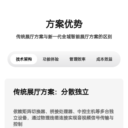
方案优势
传统展厅方案与新一代全域智能展厅方案的区别
技术架构
功能体验
管理效率
成本效益
传统展厅方案：分散独立
传统展厅方案：单向展示
传统展厅方案：人工管理
传统展厅方案：成本高昂
依赖矩阵切换器、拼接处理器、中控主机等多台独
以触摸屏、基础手势识别等交互形式为主，观众参
运维成本高，需配备专职人员，设备故障响应时间
初期成本高，需采购多台独立设备，布线复杂，施
立设备，通过物理线缆连接实现音视频信号传输与
与感有限
长，年维护成本高昂
工周期长，成本高
控制