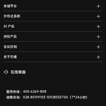
全域平台
AI全域智能综合管控平台
分布式系统
全域智能中控系统
分布式综合管理平台
AI 产品
全域智能矩阵系统
分布式KVM坐席管理系统
全域大屏拼控控制器
AI智能语音转写系统
拼控产品
光纤kvm坐席系统
全域一体化录播系统
AI视频行为分析系统
分布式运维管理平台
高清混合矩阵
会议控制
智能会议一体化主机
AI大屏过滤系统
数字孪生可视化系统
拼接处理器
音视频综合一体机
AI巡课督导系统
无纸化会议系统
关于讯维
5G图传系统
高清画面分割器
车载音视频综合一体机
边缘计算一体化主机
数字会议系统
分布式节点
融合处理器
讯维简介
AI边缘计算盒子
录播系统
高清视频编码器
LED视频处理器
联系我们
在线客服
AI边缘计算服务器
中控系统
高清视频解码器
音视频矩阵
讯维工厂
AI边缘计算网关
编播系统
HDMI高清矩阵
企业荣誉
广播系统
液晶拼接屏
技术支持
服务热线：400-6269-808
指挥调度系统
销售咨询：028-85199103
15928553700（7*24小时）
LED显示屏
相关下载
会议扩音系统
产品演示体验中心