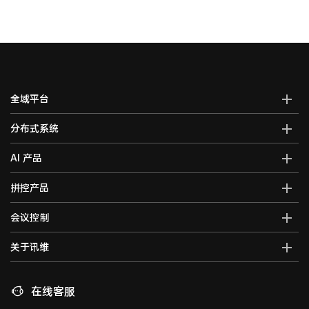
全域平台
AI全域智能综合管控平台
分布式系统
全域智能中控系统
分布式综合管理平台
AI 产品
全域智能矩阵系统
分布式KVM坐席管理系统
全域大屏拼控控制器
AI智能语音转写系统
拼控产品
光纤kvm坐席系统
全域一体化录播系统
AI视频行为分析系统
分布式运维管理平台
高清混合矩阵
会议控制
智能会议一体化主机
AI大屏过滤系统
数字孪生可视化系统
拼接处理器
音视频综合一体机
AI巡课督导系统
无纸化会议系统
关于讯维
5G图传系统
高清画面分割器
车载音视频综合一体机
边缘计算一体化主机
数字会议系统
分布式节点
融合处理器
讯维简介
AI边缘计算盒子
录播系统
高清视频编码器
LED视频处理器
联系我们
在线客服
AI边缘计算服务器
中控系统
高清视频解码器
音视频矩阵
讯维工厂