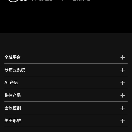
全域平台
AI全域智能综合管控平台
分布式系统
全域智能中控系统
分布式综合管理平台
AI 产品
全域智能矩阵系统
分布式KVM坐席管理系统
全域大屏拼控控制器
AI智能语音转写系统
拼控产品
光纤kvm坐席系统
全域一体化录播系统
AI视频行为分析系统
分布式运维管理平台
高清混合矩阵
会议控制
智能会议一体化主机
AI大屏过滤系统
数字孪生可视化系统
拼接处理器
音视频综合一体机
AI巡课督导系统
无纸化会议系统
关于讯维
5G图传系统
高清画面分割器
车载音视频综合一体机
边缘计算一体化主机
数字会议系统
分布式节点
融合处理器
讯维简介