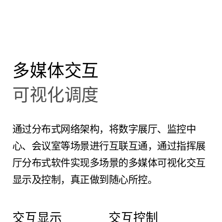
多媒体交互
可视化调度
通过分布式网络架构，将数字展厅、监控中
心、会议室等场景进行互联互通，通过指挥展
厅分布式软件实现多场景的多媒体可视化交互
显示及控制，真正做到随心所控。
交互显示
交互控制