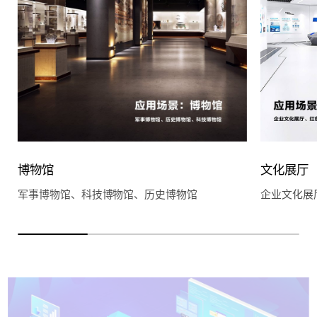
博物馆
文化展厅
军事博物馆、科技博物馆、历史博物馆
企业文化展