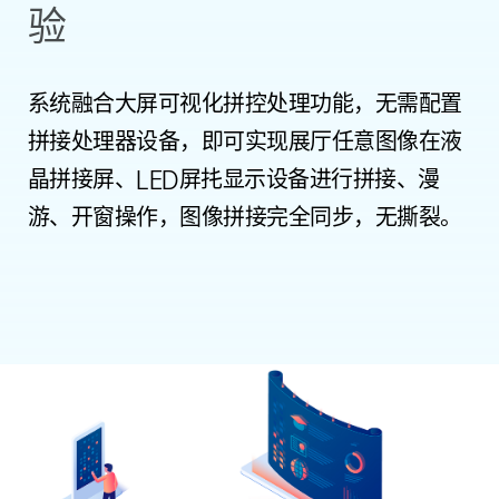
验
系统融合大屏可视化拼控处理功能，无需配置
拼接处理器设备，即可实现展厅任意图像在液
晶拼接屏、LED屏扥显示设备进行拼接、漫
游、开窗操作，图像拼接完全同步，无撕裂。