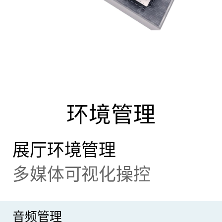
环境管理
展厅环境管理
多媒体可视化操控
音频管理