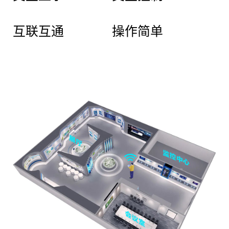
互联互通
操作简单