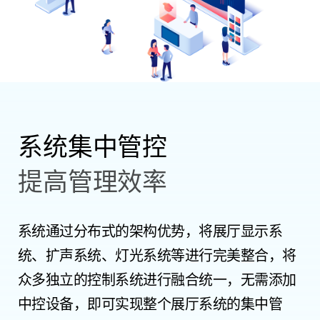
系统集中管控
提高管理效率
系统通过分布式的架构优势，将展厅显示系
统、扩声系统、灯光系统等进行完美整合，将
众多独立的控制系统进行融合统一，无需添加
中控设备，即可实现整个展厅系统的集中管