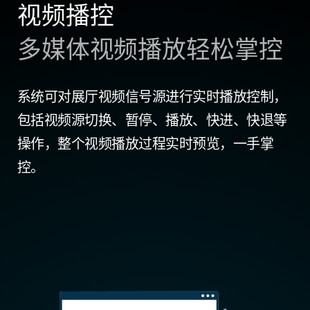
视频播控
多媒体视频播放轻松掌控
系统可对展厅视频信号源进行实时播放控制，
包括视频源切换、暂停、播放、快进、快退等
操作，整个视频播放过程实时预览，一手掌
控。