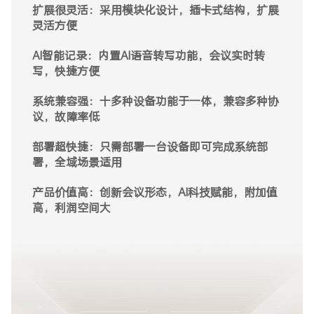
扩展很灵活：采用模块化设计，插卡式结构，扩展
操作体验好：BS/CS双架构可视化控制软件，操作
音画质量好：4K60Hz超高清画质，音视频同步，
灵活方便
流程无卡顿
媲美本地音画质
AI智能记录：内置AI语音转写功能，会议实时转
扩展很灵活：采用模块化设计，不受空间环境限
安全性可靠：采用软硬件双重加密设计，避免数据
写，快捷方便
制，扩展灵活方便
泄密，安全可靠
系统兼容强：十多种设备功能于一体，兼容多种协
部署难度低：无需服务器，本地化快速部署，部署
系统兼容强：兼容常规会议设备及通信协议，系统
议，故障率低
效率提高300%
兼容性强
部署超快捷：只需部署一台设备即可完成系统部
系统稳定高：兼容常规会议设备及通信协议，系统
功能丰富性：集会议、中控、录播等功能于一体，
署，全域场景适用
运行稳定可靠
满足各种场景需求
产品价值高：创新会议形态，AI科技赋能，附加值
安全性可靠：采用软硬件双重加密设计，避免数据
AI智能记录：内置AI语音转写功能，会议实时转
高，利润空间大
泄密，安全可靠
写，快捷方便