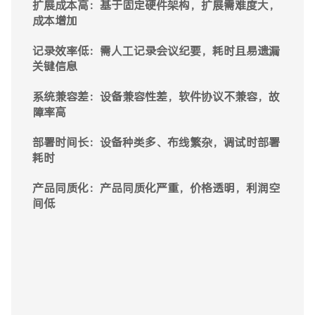
扩展成本高：基于固定硬件架构，扩展需难度大，
操作影响大：触控屏响应延迟、手势操作不灵敏，
音画质量差：画面模糊、声音失真、唇音不同步，
成本增加
操作体验影响大
影响会议效率
记录效率低：需人工记录会议纪要，耗时且易遗漏
扩展升级难：受制于桌面开孔及会议室空间因素影
数据易泄露：云端存储或传输未加密，可能被截获
关键信息
响，扩展难度大
或篡改
系统兼容差：设备兼容性差，软件协议不兼容，故
部署难度高：需整合不同品牌的硬件，多软件协议
系统兼容差：不同厂商的设备支持的协议不同，增
障率高
对接和数据交互
加技术复杂度
部署时间长：设备种类多、布线繁杂，调试时部署
故障几率大：涉及服务器、软件、网络等多环节，
功能太单一：仅支持视频会议功能，无法支持中
耗时
故障几率高
控、录播等功能
产品同质化：产品同质化严重，价格透明，利润空
安全风险大：缺少软硬件加密设计，泄密风险大，
会议记录难：需人工记录会议纪要，耗时且易遗漏
间低
安全性差
关键信息