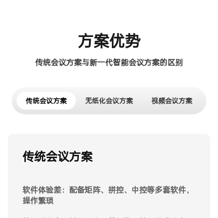
方案优势
传统会议方案与新一代智能会议方案的区别
传统会议方案
无纸化会议方案
视频会议方案
传统会议方案
无纸化会议方案
视频会议方案
软件体验差：配备矩阵、拼控、中控等多套软件，
建设成本高：需要服务器、升降器、终端、软件
稳定性较差：带宽波动引起画面卡顿、声音延迟，
操作繁琐
等，建设成本较高
影响会议连续性