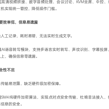
成高清视频拼接、数字音频处理、会议讨论、KVM坐席、中控、
主机实现统一管控，降低操作门槛。
纪要效率低，信息易遗漏
赖人工记录，耗时易错，无法实时生成文字。
置AI语音转写模块，支持多语言实时转写、声纹识别、字幕投屏
以上，确保信息零遗漏。
全性不足
息传输易泄露，缺乏硬件级加密保障。
用SM4纯硬件加密算法，实现点对点安全传输，杜绝非法接入，
感信息的安全。