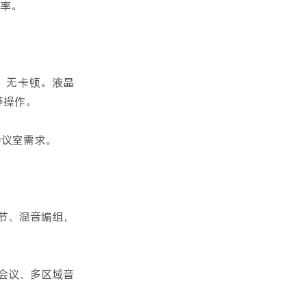
效率。
、无卡顿。液晶
等操作。
会议室需求。
调节、混音编组，
型会议、多区域音