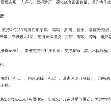
坐席管理实现一人多机、鼠标滑屏，简化坐席设备数量，提升协作
拼接
：支持4K@60高清视频采集、编码、解码、输出，画面无延迟
接兼容，单路最大4窗，支持无缝切换、开窗、缩放、跨屏、漫游
板卡选配灵活，单卡支持2进2出视频，支持混插，满足不同规模
优化
抑制（AFC）、回声消除（AEC）、噪声消除（ANS）、均衡
无干扰。
配Dante/AES67音频模块，实现32*32音频矩阵模式，满足大