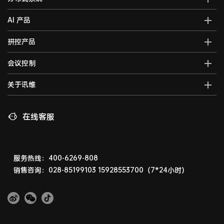
全域智能中控系统
分布式综合管理平台
AI 产品
全域智能矩阵系统
分布式KVM坐席管理系统
全域大屏拼控控制器
AI智能语音转写系统
拼控产品
光纤kvm坐席系统
全域一体化录播系统
AI视频行为分析系统
分布式运维管理平台
高清混合矩阵
会议控制
智能会议一体化主机
AI大屏过滤系统
数字孪生可视化系统
拼接处理器
音视频综合一体机
AI巡课督导系统
无纸化会议系统
关于讯维
5G图传系统
高清画面分割器
车载音视频综合一体机
边缘计算一体化主机
数字会议系统
分布式节点
融合处理器
讯维简介
AI边缘计算盒子
录播系统
高清视频编码器
LED视频处理器
联系我们
在线客服
AI边缘计算服务器
中控系统
高清视频解码器
音视频矩阵
讯维工厂
AI边缘计算网关
编播系统
HDMI高清矩阵
企业荣誉
广播系统
液晶拼接屏
技术支持
服务热线：400-6269-808
指挥调度系统
销售咨询：028-85199103
15928553700（7*24小时）
LED显示屏
相关下载
会议扩音系统
产品演示体验中心
产品防伪查询