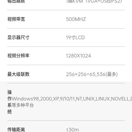
输出路数
1路KVM（VGA+USB/PS2）
视频带宽
500MHZ
显示器尺寸
19寸LCD
视频分辨率
1280X1024
最大级联数
256×256=65,536(最多)
操
作
Windows98,2000,XP,9/10/11,NT,UNIX,LINUX,NOVELL
系
等多种平台
统
传输距离
≤30m