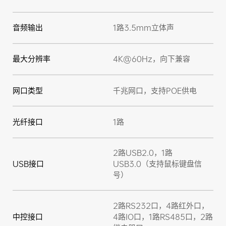
音频输出
1路3.5mm立体声
最大分辨率
4K@60Hz，向下兼容
网口类型
千兆网口，支持POE供电
光纤接口
1路
2路USB2.0，1路
USB接口
USB3.0（支持鼠标键盘信
号）
2路RS232口，4路红外口，
中控接口
4路IO口，1路RS485口，2路