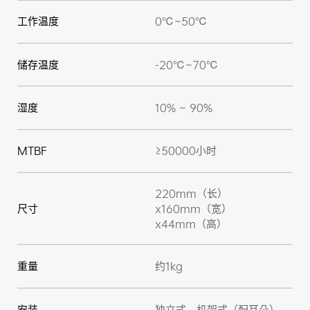
工作温度
0℃~50℃
储存温度
-20℃~70℃
湿度
10% ~ 90%
MTBF
≥50000小时
220mm（长）
尺寸
x160mm（宽）
x44mm（高）
重量
约1kg
安装
独立式，机架式（配耳朵）