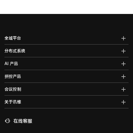
全域平台
AI全域智能综合管控平台
分布式系统
全域智能中控系统
分布式综合管理平台
AI 产品
全域智能矩阵系统
分布式KVM坐席管理系统
全域大屏拼控控制器
AI智能语音转写系统
拼控产品
光纤kvm坐席系统
全域一体化录播系统
AI视频行为分析系统
分布式运维管理平台
高清混合矩阵
会议控制
智能会议一体化主机
AI大屏过滤系统
数字孪生可视化系统
拼接处理器
音视频综合一体机
AI巡课督导系统
无纸化会议系统
关于讯维
5G图传系统
高清画面分割器
车载音视频综合一体机
边缘计算一体化主机
数字会议系统
分布式节点
融合处理器
讯维简介
AI边缘计算盒子
录播系统
高清视频编码器
LED视频处理器
联系我们
在线客服
AI边缘计算服务器
中控系统
高清视频解码器
音视频矩阵
讯维工厂
AI边缘计算网关
编播系统